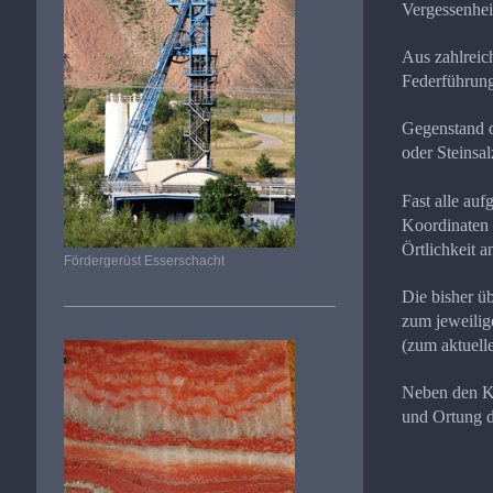
Vergessenheit
Aus zahlreich
Federführun
Gegenstand d
oder Steinsa
Fast alle auf
Koordinaten 
Örtlichkeit a
Fördergerüst Esserschacht
Die bisher ü
zum jeweilig
(zum aktuell
Neben den K
und Ortung d