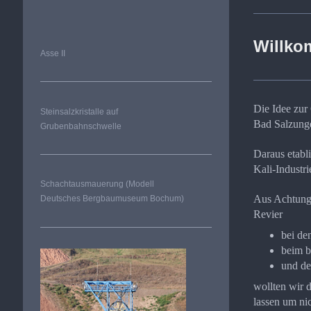
Willko
Asse II
Die Idee zur
Steinsalzkristalle auf
Bad Salzunge
Grubenbahnschwelle
Daraus etabl
Kali-Industri
Schachtausmauerung (Modell
Aus Achtung 
Deutsches Bergbaumuseum Bochum)
Revier
bei de
beim b
und de
wollten wir 
lassen um nic