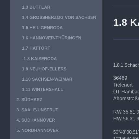
1.3 BUTTLAR
1.4 GROSSHERZOG VON SACHSEN
1.8 
1.5 HEILIGENRODA
1.6 HANNOVER-THÜRINGEN
1.7 HATTORF
1.8 KAISERODA
1.8.1 Schac
1.9 NEUHOF-ELLERS
36469
1.10 SACHSEN-WEIMAR
Tiefenort
1.11 WINTERSHALL
OT Hämba
Ahornstraß
2. SÜDHARZ
3. SAALE-UNSTRUT
RW 35 81 
HW 56 31 
4. SÜDHANNOVER
5. NORDHANNOVER
50°49´00,91
10°09´44,99