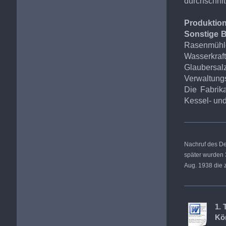
durchschnit
Produktion
Sonstige B
Rasenmüh
Wasserkraft
Glaubersal
Verwaltun
Die Fabrik
Kessel- und
Nachruf des Deu
später wurden 3
Aug. 1938 die z
1. 
Kön