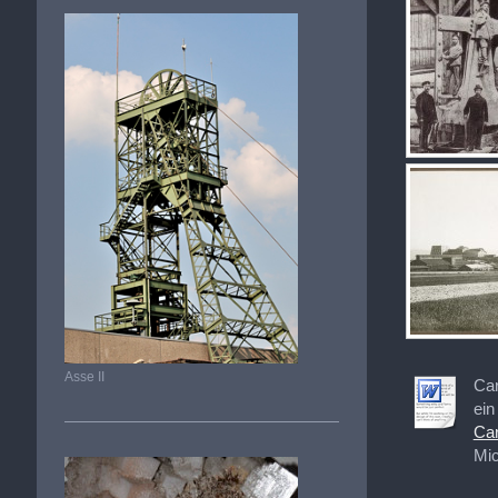
Asse II
Car
ein
Car
Mic