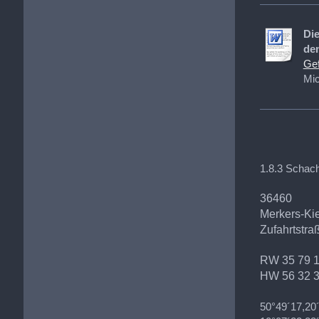
Die
de
Gef
Mic
1.8.3 Schac
36460
Merkers-Ki
Zufahrtstra
RW 35 79 
HW 56 32 
50°49´17,20