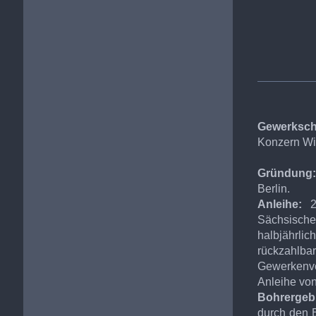
Gewerksch
Konzern Wi
Gründung:
Berlin.
Anleihe:
Sächsische
halbjährlic
rückzahlba
Gewerkenv
Anleihe von
Bohrergeb
durch den B