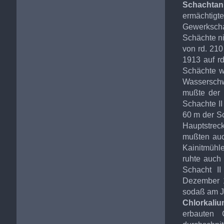
Schachtan
ermächtig
Gewerksch
Schächte n
von rd. 210
1913 auf r
Schächte w
Wasserschw
mußte der 
Schachte II
60 m der S
Hauptstre
mußten auc
Kainitmühle
ruhte auch
Schacht I
Dezember 1
sodaß am Ja
Chlorkaliu
erbauten 