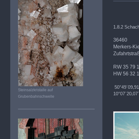
1.8.2 Schac
36460
Merkers-Ki
Zufahrtstra
RW 35 79 
HW 56 32 
50°49´09,91
Steinsalzkristalle auf
10°07´20,07
Grubenbahnschwelle