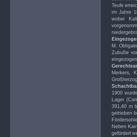
Teufe errei
im Jahre 1
wobei Kal
vorgenomm
niedergebr
Eingezoge
M. Obligat
Zubuße von
eingezogen
Gerechtsa
Merkers, 
Großherzog
Schachtba
1900 wurde
Lager (Car
391,40 m b
getrieben 
Fördersohl
Neben Kain
gefördert w