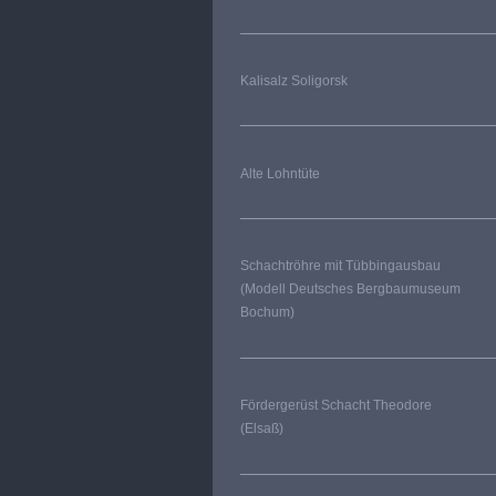
Kalisalz Soligorsk
Alte Lohntüte
Schachtröhre mit Tübbingausbau
(Modell Deutsches Bergbaumuseum
Bochum)
Fördergerüst Schacht Theodore
(Elsaß)