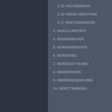
2.15 VOLKENRODA
2.16 FERNA-WESTOHM
2.17 WINTZINGERODE
3. SAALE-UNSTRUT
4. SÜDHANNOVER
5. NORDHANNOVER
6. NORDHARZ
7. NORDDEUTSCHES
8. NIEDERRHEIN
9. OBERRHEINGRABEN
10. WÜRTTEMBERG