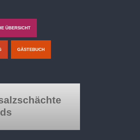
HE ÜBERSICHT
G
GÄSTEBUCH
nsalzschächte
ds