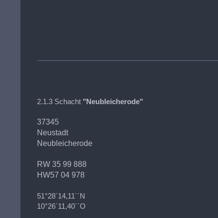
2.1.3 Schacht
"Neubleicherode"
37345
Neustadt
Neubleicherode
RW 35 99 888
HW57 04 978
51°28´14,11´´N
10°26´11,40´´O