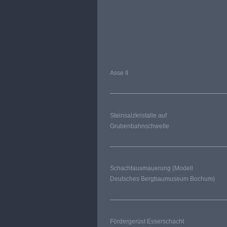
Asse II
Steinsalzkristalle auf
Grubenbahnschwelle
Schachtausmauerung (Modell
Deutsches Bergbaumuseum Bochum)
Fördergerüst Esserschacht