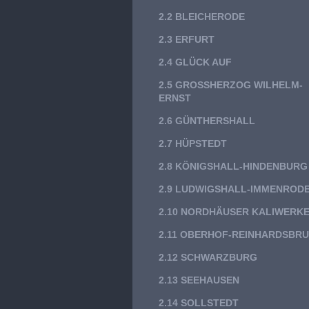
2.2 BLEICHERODE
2.3 ERFURT
2.4 GLÜCK AUF
2.5 GROSSHERZOG WILHELM-E
RNST
2.6 GÜNTHERSHALL
2.7 HÜPSTEDT
2.8 KÖNIGSHALL-HINDENBURG
2.9 LUDWIGSHALL-IMMENROD
2.10 NORDHÄUSER KALIWERK
2.11 OBERHOF-REINHARDSBR
2.12 SCHWARZBURG
2.13 SEEHAUSEN
2.14 SOLLSTEDT