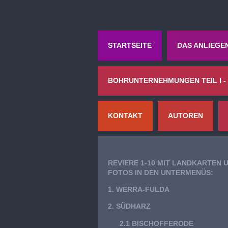
STARTSEITE
DAS ANLIEGE
BOHRUNTERNEHMUNGEN TEIL I -
KONTAKT
AUTOREN
REVIERE 1-10 MIT LANDKARTEN 
FOTOS IN DEN UNTERMENÜS:
1. WERRA-FULDA
2. SÜDHARZ
2.1 BISCHOFFERODE