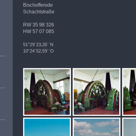
Bischofferode
Schachtstraße
RW 35 98 326
HW 57 07 085
51°29´23,26´´N
10°24´52,59´´O