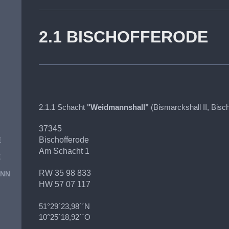
2.1 BISCHOFFERODE
2.1.1 Schacht
"Weidmannshall"
(Bismarckshall II, Bisch
37345
Bischofferode
E
Am Schacht 1
E
RW 35 98 833
UNN
HW 57 07 117
51°29´23,98´´N
10°25´18,92´´O