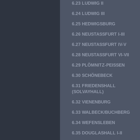
6.23 LUDWIG II
6.24 LUDWIG III
6.25 HEDWIGSBURG
6.26 NEUSTASSFURT I-III
6.27 NEUSTASSFURT IV-V
6.28 NEUSTASSFURT VI-VII
6.29 PLÖMNITZ-PEISSEN
6.30 SCHÖNEBECK
6.31 FRIEDENSHALL
(SOLVAYHALL)
6.32 VIENENBURG
6.33 WALBECK/BUCHBERG
6.34 WEFENSLEBEN
6.35 DOUGLASHALL I-II