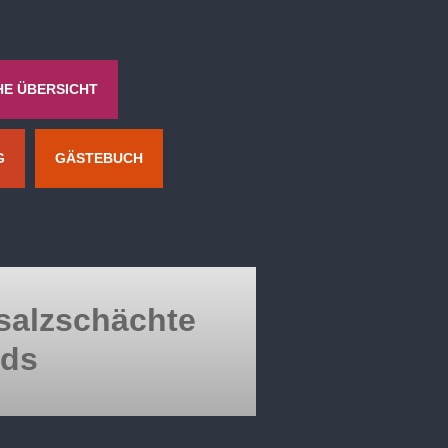
HE ÜBERSICHT
G
GÄSTEBUCH
nsalzschächte
ds