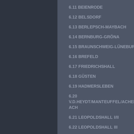
6.11 BEIENRODE
6.12 BELSDORF
6.13 BERLEPSCH-MAYBACH
6.14 BERNBURG-GRÖNA
6.15 BRAUNSCHWEIG-LÜNEBU
6.16 BREFELD
6.17 FRIEDRICHSHALL
6.18 GÜSTEN
6.19 HADMERSLEBEN
6.20
V.D.HEYDT/MANTEUFFEL/ACH
ACH
6.21 LEOPOLDSHALL I/II
6.22 LEOPOLDSHALL III