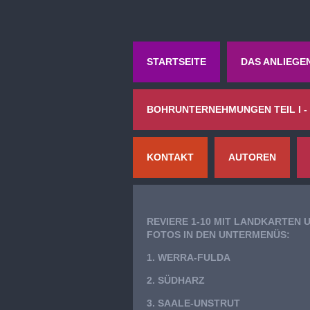
STARTSEITE
DAS ANLIEGE
BOHRUNTERNEHMUNGEN TEIL I -
KONTAKT
AUTOREN
REVIERE 1-10 MIT LANDKARTEN 
FOTOS IN DEN UNTERMENÜS:
1. WERRA-FULDA
2. SÜDHARZ
3. SAALE-UNSTRUT