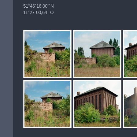
51°46´16,00´´N
11°27´00,64´´O