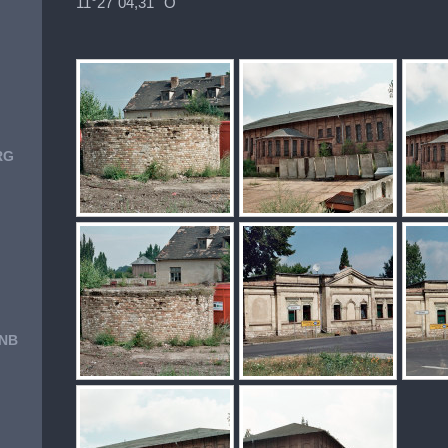
11°27´04,31´´O
RG
ENB