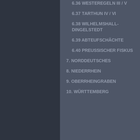
6.36 WESTEREGELN III / V
6.37 TARTHUN IV / VI
6.38 WILHELMSHALL-
DINGELSTEDT
6.39 ABTEUFSCHÄCHTE
6.40 PREUSSISCHER FISKUS
7. NORDDEUTSCHES
8. NIEDERRHEIN
9. OBERRHEINGRABEN
10. WÜRTTEMBERG