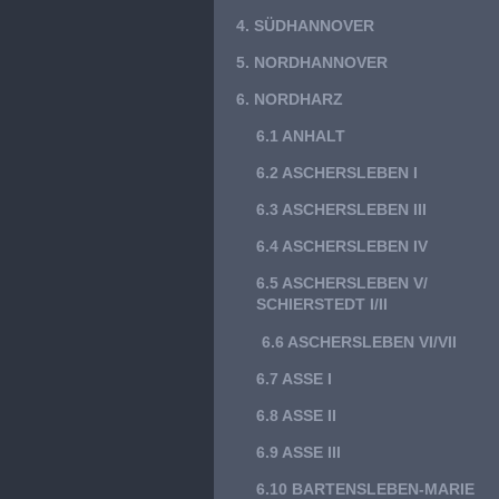
4. SÜDHANNOVER
5. NORDHANNOVER
6. NORDHARZ
6.1 ANHALT
6.2 ASCHERSLEBEN I
6.3 ASCHERSLEBEN III
6.4 ASCHERSLEBEN IV
6.5 ASCHERSLEBEN V/
SCHIERSTEDT I/II
6.6 ASCHERSLEBEN VI/VII
6.7 ASSE I
6.8 ASSE II
6.9 ASSE III
6.10 BARTENSLEBEN-MARIE