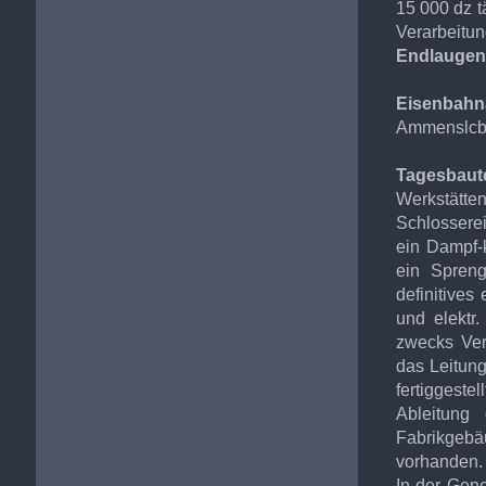
15 000 dz t
Verarbeitun
Endlaugen
Eisenbahn
Ammenslcbe
Tagesbaut
Werkstätt
Schlossere
ein Dampf-
ein Spreng
definitives
und elektr
zwecks Ver
das Leitun
fertiggest
Ableitung
Fabrikgeb
vorhanden.
In der Gen