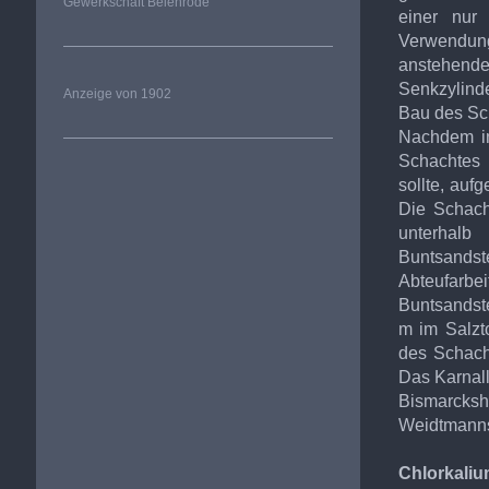
Gewerkschaft Beienrode
einer nur 
Verwendung
anstehend
Senkzylinde
Anzeige von 1902
Bau des Sch
Nachdem im
Schachtes 
sollte, auf
Die Schach
unterhal
Buntsandst
Abteufarbe
Buntsandst
m im Salzt
des Schach
Das Karnalli
Bismarcksh
Weidtmanns
Chlorkaliu