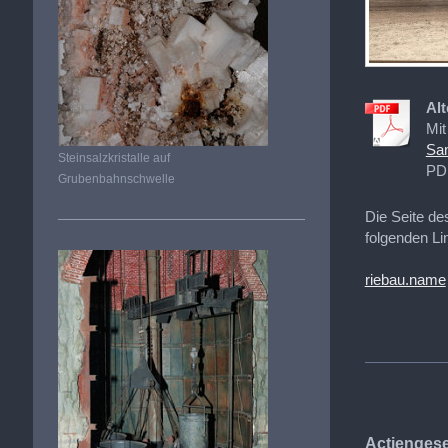
Alt
Mit
Sam
Steinsalzkristalle auf
PD
Grubenbahnschwelle
Die Seite de
folgenden Li
riebau.name
Actiengese