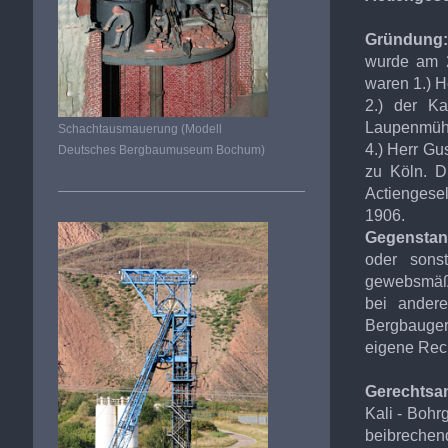
Gründung:
wurde am 2
waren 1.) H
2.) der K
Laupenmühle
Schachtausmauerung (Modell
4.) Herr Gu
Deutsches Bergbaumuseum Bochum)
zu Köln. D
Actiengesel
1906.
Gegenstan
oder sons
gewebsmäßi
bei ander
Bergbauger
eigene Rec
Gerechtsa
Kali - Bohr
beibreche