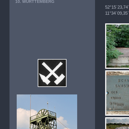
10. WÜRTTEMBERG
52°15´23,74
11°34´09,35