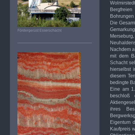
Wolmirsted
Bergfreie
Bohrungen h
Die Gesam
Gemarkun
Fördergerüst Esserschacht
Merseburg
Neuhaldens
Nachdem au
mit dem B
Schacht sel
hierselbst
diesem Ter
bedingte Ba
Eine am 1
beschloß 
Aktiengesel
ihres Bes
Bergwerksg
Eigentum d
Kaufpreis w