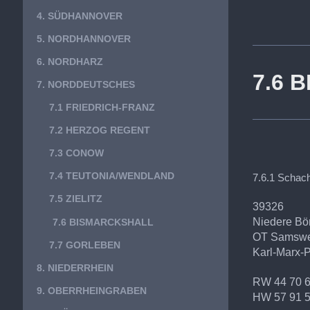
4. SÜDHANNOVER
5. NORDHANNOVER
6. NORDHARZ
7.6 
7. NORDDEUTSCHES
7.1 FRIEDRICH-FRANZ
7.2 HERZOG REGENT
7.3 CONOW
7.4 TEUTONIA/WENDLAND
7.6.1 Schac
7.5 ZIELITZ
39326
Niedere Bö
7.6 BISMARCKSHALL
OT Samsw
7.7 GORLEBEN
Karl-Marx-P
8. NIEDERRHEIN
RW 44 70 
9. OBERRHEINGRABEN
HW 57 91 