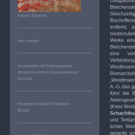
Obligatio
Bleichero
Gleichzeit
Kalisalz Soligorsk
Bischoffer
entfernt,
niederzubr
Werke eine
Alte Lohntüte
Bleicherrod
eine vom
Verbindun
Schachtröhre mit Tübbingausbau
Weidtmann
(Modell Deutsches Bergbaumuseum
Bismarcksh
Bochum)
„Weidtmann
A
.-G. das 
führt die 
Aktiengesel
Fördergerüst Schacht Theodore
(Kreis Worb
(Elsaß)
Schachtba
und Tertiä
lichter Wei
gesenkt un