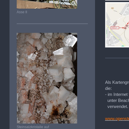
Asse II
Als Kartengr
die:
- im Interne
unter Beach
verwendet.
www.openstr
Steinsalzkristalle auf